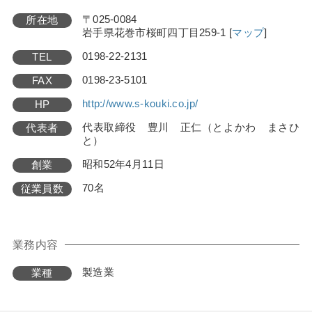
〒025-0084
所在地
岩手県花巻市桜町四丁目259-1
[
マップ
]
0198-22-2131
TEL
0198-23-5101
FAX
http://www.s-kouki.co.jp/
HP
代表取締役 豊川 正仁（とよかわ まさひ
代表者
と）
昭和52年4月11日
創業
70名
従業員数
業務内容
製造業
業種