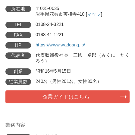
〒025-0035
所在地
岩手県花巻市実相寺410
[
マップ
]
0198-24-3221
TEL
0198-41-1221
FAX
https://www.wadosng.jp/
HP
代表取締役社長 三國 卓郎（みくに たく
代表者
ろう）
昭和16年5月15日
創業
240名（男性201名、女性39名）
従業員数
企業ガイドはこちら
業務内容