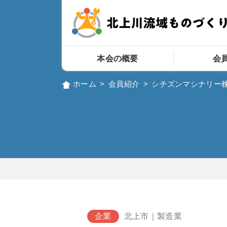
本会の概要
会
ホーム
>
会員紹介
>
シチズンマシナリー
企業
北上市｜製造業