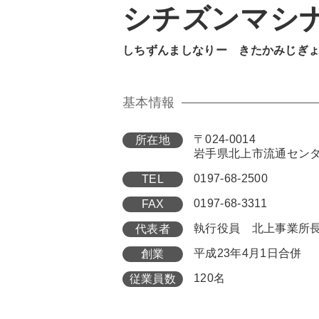
シチズンマシ
しちずんましなりー きたかみじぎ
基本情報
〒024-0014
所在地
岩手県北上市流通センター
0197-68-2500
TEL
0197-68-3311
FAX
執行役員 北上事業所
代表者
平成23年4月1日合併
創業
120名
従業員数