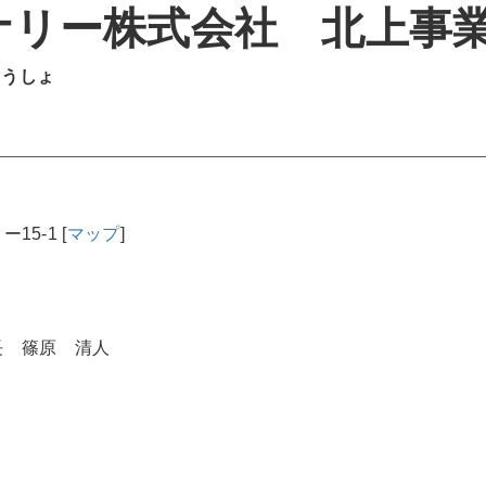
ナリー株式会社 北上事
ょうしょ
15-1
[
マップ
]
長 篠原 清人