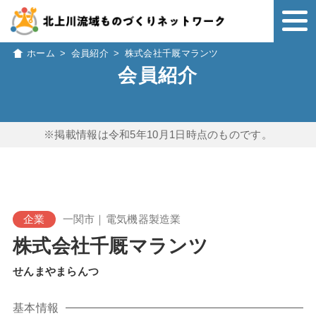
ホーム
>
会員紹介
>
株式会社千厩マランツ
会員紹介
※掲載情報は令和5年10月1日時点のものです。
企業
一関市｜電気機器製造業
株式会社千厩マランツ
せんまやまらんつ
基本情報