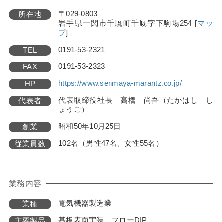
〒029-0803
所在地
岩手県一関市千厩町千厩字下駒場254
[
マッ
プ
]
0191-53-2321
TEL
0191-53-2323
FAX
https://www.senmaya-marantz.co.jp/
HP
代表取締役社長 高橋 尚吾（たかはし し
代表者
ょうご）
昭和50年10月25日
創業
102名（男性47名、女性55名）
従業員数
業務内容
電気機器製造業
業種
基板表面実装、フローDIP
主要製品