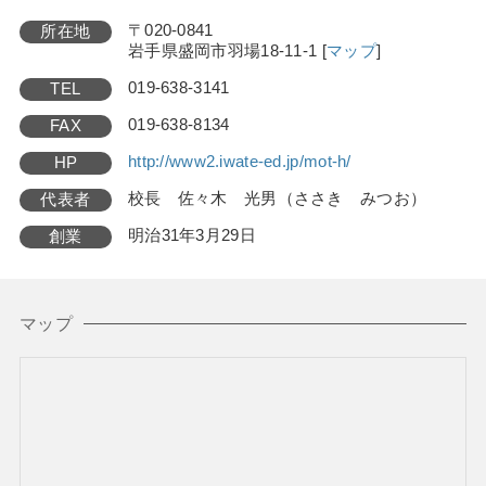
〒020-0841
所在地
岩手県盛岡市羽場18-11-1
[
マップ
]
019-638-3141
TEL
019-638-8134
FAX
http://www2.iwate-ed.jp/mot-h/
HP
校長 佐々木 光男（ささき みつお）
代表者
明治31年3月29日
創業
マップ