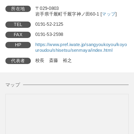
〒029-0803
所在地
岩手県千厩町千厩字神ノ田60-1
[
マップ
]
0191-52-2125
TEL
0191-53-2598
FAX
https://www.pref.iwate.jp/sangyoukoyou/koyo
HP
uroudou/shisetsu/senmaya/index.html
校長 斎藤 裕之
代表者
マップ