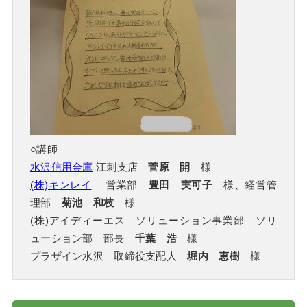
○講師
水沢信用金庫
江刺支店
菅原 開
様
(株)キンレイ
営業部
豊田 実可子
様、経営管
理部
菊池 和枝
様
(株)アイディーエス ソリューション事業部 ソリ
ューション部 部長
千葉 浩
様
プラザイン水沢 取締役支配人
堀内 恵樹
様