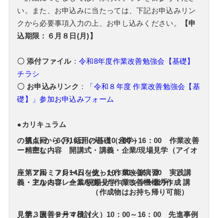
い。また、お申込みに当たっては、下記お申込みリン
クから必要事項入力の上、お申し込みください。
【申
込期限：６月８日(月)】
〇 添付ファイル
：
令和8年度作業改善勉強会【基礎】
チラシ
〇 お申込みリンク
：
「令和８年度 作業改善勉強会【基
礎】」参加お申込みフォーム
●カリキュラム
第１回 ６月16日（火）10：00～16：00
作業改善の視点
+
からくり活用の基礎（座学）
・主な内容 開講式・講義・企業/現場見学（アイオー精密）
第２回 ７月14日（火）10：00～16：00 実践講座・アルミフレームを使った作業改善演習
・主な内容 企業/現場見学（デンソー岩手）・講義・アルミフレームを使った作業改善機構の作成
（作成物はお持ち帰り可能）
第３回 ８月４日（火）10：00～16：00 先進事例見学、改善テーマ検討