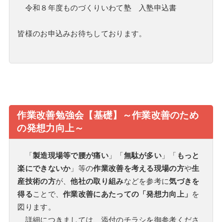
令和８年度ものづくりいわて塾 入塾申込書
皆様のお申込みお待ちしております。
作業改善勉強会【基礎】～作業改善のため
の発想力向上～
「
製造現場等で腰が痛い
」「
無駄が多い
」「
もっと
楽にできないか
」等の
作業改善を考える現場の方
や
生
産技術の方
が、
他社の取り組み
などを参考に
気づきを
得る
ことで、
作業改善にあたっての「発想力向上」
を
図ります。
詳細につきましては、添付のチラシを御参考くださ