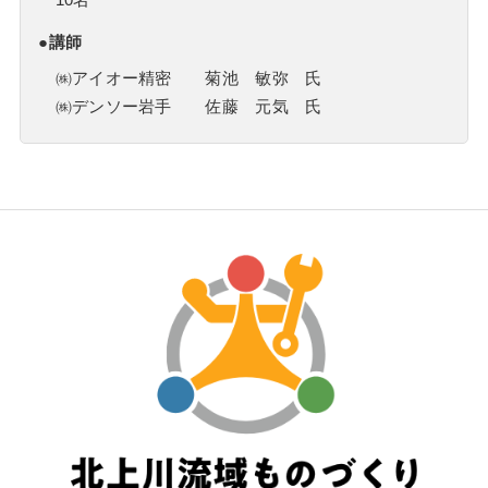
10名
●講師
㈱アイオー精密 菊池 敏弥 氏
㈱デンソー岩手 佐藤 元気 氏